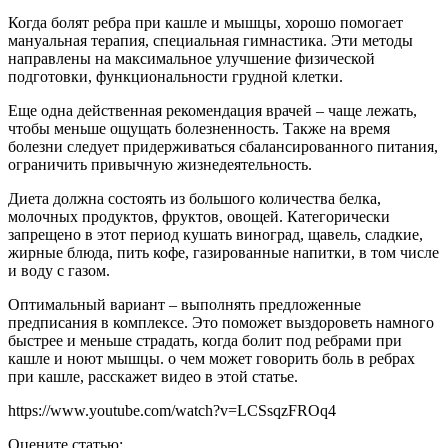
Когда болят ребра при кашле и мышцы, хорошо помогает
мануальная терапия, специальная гимнастика. Эти методы
направлены на максимальное улучшение физической
подготовки, функциональности грудной клетки.
Еще одна действенная рекомендация врачей – чаще лежать,
чтобы меньше ощущать болезненность. Также на время
болезни следует придерживаться сбалансированного питания,
ограничить привычную жизнедеятельность.
Диета должна состоять из большого количества белка,
молочных продуктов, фруктов, овощей. Категорически
запрещено в этот период кушать виноград, щавель, сладкие,
жирные блюда, пить кофе, газированные напитки, в том числе
и воду с газом.
Оптимальный вариант – выполнять предложенные
предписания в комплексе. Это поможет выздороветь намного
быстрее и меньше страдать, когда болит под ребрами при
кашле и ноют мышцы. о чем может говорить боль в ребрах
при кашле, расскажет видео в этой статье.
https://www.youtube.com/watch?v=LCSsqzFROq4
Оцените статью: