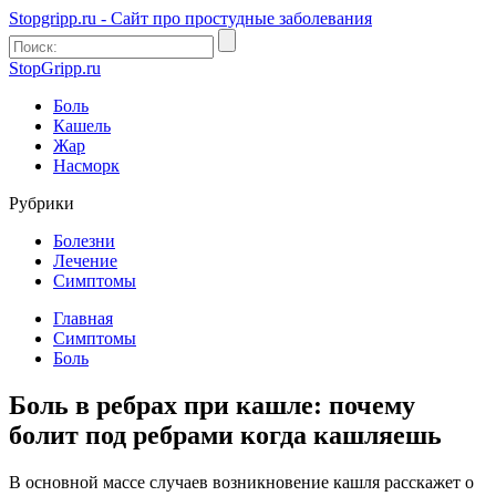
Stopgripp.ru - Cайт про простудные заболевания
StopGripp.ru
Боль
Кашель
Жар
Насморк
Рубрики
Болезни
Лечение
Симптомы
Главная
Симптомы
Боль
Боль в ребрах при кашле: почему
болит под ребрами когда кашляешь
В основной массе случаев возникновение кашля расскажет о