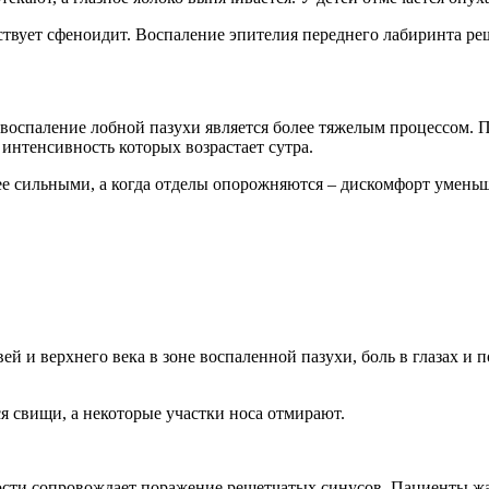
ствует сфеноидит. Воспаление эпителия переднего лабиринта р
воспаление лобной пазухи является более тяжелым процессом. 
интенсивность которых возрастает сутра.
ее сильными, а когда отделы опорожняются – дискомфорт уменьш
й и верхнего века в зоне воспаленной пазухи, боль в глазах и 
ся свищи, а некоторые участки носа отмирают.
ти сопровождает поражение решетчатых синусов. Пациенты жалу