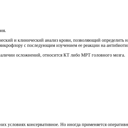
ия.
еский и клинический анализ крови, позволяющий определить на
а микрофлору с последующим изучением ее реакции на антибиоти
наличии осложнений, относится КТ либо МРТ головного мозга.
них условиях консервативное. Но иногда применяется оператив