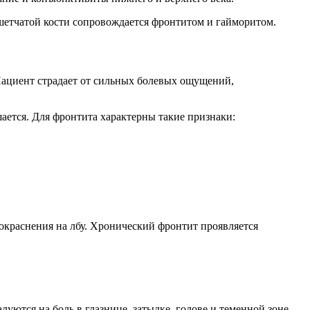
ешетчатой кости сопровождается фронтитом и гайморитом.
Пациент страдает от сильных болевых ощущений,
ается. Для фронтита характерны такие признаки:
покраснения на лбу. Хронический фронтит проявляется
ются на боль в глазнице, затылке, голове и теменной зоне.