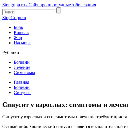
Stopgripp.ru - Cайт про простудные заболевания
StopGripp.ru
Боль
Кашель
Жар
Насморк
Рубрики
Болезни
Лечение
Симптомы
Главная
Болезни
Синусит
Синусит у взрослых: симптомы и лечен
Синусит у взрослых и его симптомы и лечение требуют приста
Острый либо хронический синусит является воспалительной и