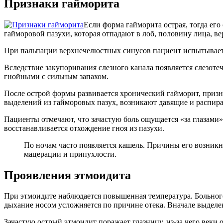
Признаки гайморита
Если форма гайморита острая, тогда ег
гайморовой пазухи, которая отпадают в лоб, половину лица, в
При пальпации верхнечелюстных синусов пациент испытывает
Вследствие закупоривания слезного канала появляется слезоте
гнойными с сильным запахом.
После острой формы развивается хронический гайморит, приз
выделений из гайморовых пазух, возникают давящие и распир
Пациенты отмечают, что зачастую боль ощущается «за глазами»
восстанавливается отхождение гноя из пазухи.
По ночам часто появляется кашель. Причины его возникно
мацерации и припухлости.
Проявления этмоидита
При этмоидите наблюдается повышенная температура. Больного т
дыхание носом усложняется по причине отека. Вначале выделе
Зачастую острый этмоидит поражает глазницу, из-за чего веки 