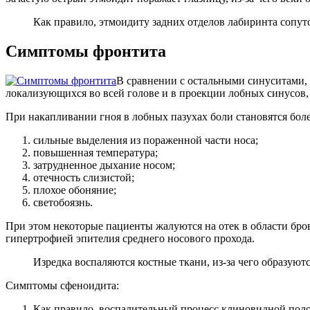
Как правило, этмоидиту задних отделов лабиринта сопут
Симптомы фронтита
В сравнении с остальными синуситами, 
локализующихся во всей голове и в проекции лобных синусов, 
При накапливании гноя в лобных пазухах боли становятся бол
сильные выделения из пораженной части носа;
повышенная температура;
затрудненное дыхание носом;
отечность слизистой;
плохое обоняние;
светобоязнь.
При этом некоторые пациенты жалуются на отек в области брове
гипертрофией эпителия среднего носового прохода.
Изредка воспаляются костные ткани, из-за чего образуют
Симптомы сфеноидита:
Как правило, воспалительный процесс клиновидной полос