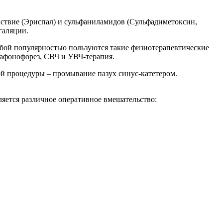
ствие (Эриспал) и сульфаниламидов (Сульфадиметоксин,
галяции.
собой популярностью пользуются такие физиотерапевтические
рафонофорез, СВЧ и УВЧ-терапия.
ой процедуры – промывание пазух синус-катетером.
ляется различное оперативное вмешательство: