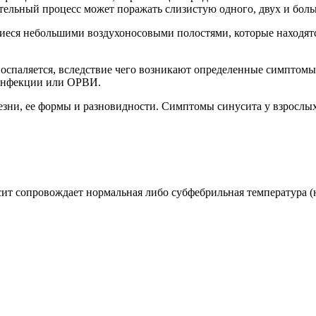
тельный процесс может поражать слизистую одного, двух и боль
еся небольшими воздухоносовыми полостями, которые находятся
оспаляется, вследствие чего возникают определенные симптомы.
 инфекции или ОРВИ.
езни, ее формы и разновидности. Симптомы синусита у взросл
т сопровождает нормальная либо субфебрильная температура (не