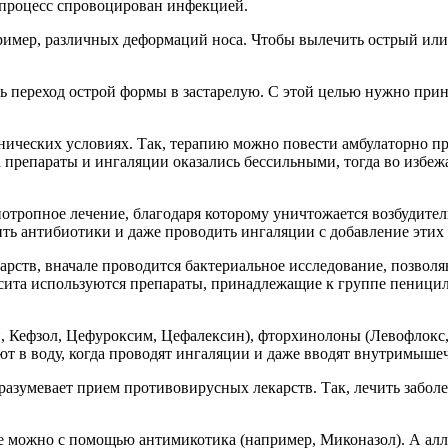
й процесс спровоцирован инфекцией.
пример, различных деформаций носа. Чтобы вылечить острый ил
ть переход острой формы в застарелую. С этой целью нужно пр
инических условиях. Так, терапию можно повести амбулаторно пр
 а препараты и ингаляции оказались бессильными, тогда во изб
отропное лечение, благодаря которому уничтожается возбудител
ить антибиотики и даже проводить ингаляции с добавление этих 
рств, вначале проводится бактериальное исследование, позвол
сита используются препараты, принадлежащие к группе пеницилл
н, Кефзол, Цефуроксим, Цефалексин), фторхинолоны (Левофлокс
т в воду, когда проводят ингаляции и даже вводят внутримыше
разумевает прием противовирусных лекарств. Так, лечить забол
 ее можно с помощью антимикотика (например, Миконазол). А а