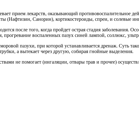
евает прием лекарств, оказывающий противовоспалительное дей
ты (Нафтизин, Санорин), кортикостероиды, спреи, и солевые ин
дится после того, когда пройдет острая стадия заболевания. О
м, прогревание воспаленных пазух синей лампой, соллюкс, ульт
моровой пазухи, при которой устанавливается дренаж. Суть так
трубки, а вытекает через другую, собирая гнойные выделения.
твами не помогает (ингаляции, отвары трав и прочее) осуществ