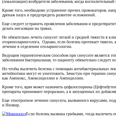
(локализации) возбудителя заболевания, когда воспалительны
Кроме того, необходимо устранение прочих провокаторов, на
дренаж пазух и предупредить развитие осложнений.
Еще следует устранить проявления заболевания и предотврати
делать ингаляции на травах.
Не обязательно лечить синусит легкой и средней тяжести в кл
оториноларинголога. Однако, если болезнь протекает тяжело,
лечение в отделении отоларингологии.
Ведущим терапевтическим способом при синусите является эти
заболевания бактериальная, то пациенту обязательно следует п
Но чтобы вылечить болезнь с помощью антибактериальных лека
антибиотики могут ее уничтожить. Зачастую при терапии сину
как Ампиокс, Амоксициллин и Ампициллин.
Кроме того, врач может назначить цефалоспорины (Цефтибуте
препараты принимают перорально, а в запущенных их добавляю
Еще этиотропное лечение синусита, вызванного вирусами, под
и Неовир.
Если болезнь вызвана грибками, тогда вылечить