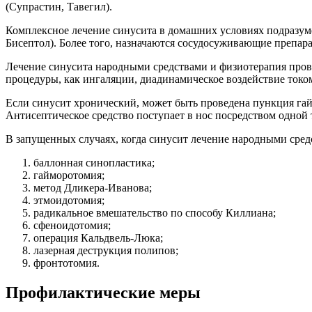
(Супрастин, Тавегил).
Комплексное лечение синусита в домашних условиях подразум
Бисептол). Более того, назначаются сосудосуживающие препара
Лечение синусита народными средствами и физиотерапия прово
процедуры, как ингаляции, диадинамическое воздействие токо
Если синусит хронический, может быть проведена пункция гай
Антисептическое средство поступает в нос посредством одной 
В запущенных случаях, когда синусит лечение народными средс
баллонная синопластика;
гайморотомия;
метод Дликера-Иванова;
этмоидотомия;
радикальное вмешательство по способу Киллиана;
сфеноидотомия;
операция Кальдвель-Люка;
лазерная деструкция полипов;
фронтотомия.
Профилактические меры