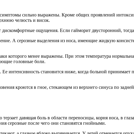
о симптомы сильно выражены. Кроме общих проявлений интоксик
ерхнюю челюсть и висок.
 дискомфортные ощущения. Если гайморит двусторонний, тогда
чение. А серозные выделения из носа, имеющие жидкую консисте
наки которого менее выражены. При этом температура нормальн
ающие головные боли.
. Ее интенсивность становится ниже, когда больной принимает 
вения кроются в гное, стекающем из верхнего синуса по задней
ерзает давящая боль в области переносицы, корня носа, в глаза
ния серозные после чего они становятся гнойными.
отекают, а глазное яблоко выпячивается. У детей отмечается оп