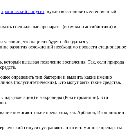
и
хронический синусит
, нужно восстановить естественный
инимать специальные препараты (возможно антибиотики) и
и условии, что пациент будет наблюдаться у
ежание развития осложнений необходимо провести стационарное
ь, который вызывал появление воспаления. Так, если природа
средств.
яющее определить тип бактерии и выявить какие именно
инов (полусинтетических). Это могут быть такие средства,
, Спарфлоксацин) и макролиды (Рокситромицин). Эти
чно.
евание помогают такие препараты, как Арбидол, Изопринозин
ллергический синусит устраняют антигистаминные препараты