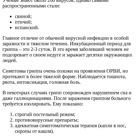
Ученые знают около 200 вирусов, однако самыми
распространенными стали:
свиной;
птичий;
испанский.
Главное отличие от обычной вирусной инфекции в особой
заразности и тяжелом течении. Инкубационный период для
гриппа – это 2-3 суток. В это время заболевший человек не
подозревает о своем недуге и заражает десятки окружающих
людей.
Симптомы гриппа очень похожи на проявления ОРВИ, но
протекают в более тяжелой форме. Наблюдается тошнота,
рвота, интоксикация, головная боль.
В некоторых случаях грипп сопровожден нарушением сна и
даже галлюцинациями. После заражения гриппом больного
требуется изолировать. Ему показано:
строгий постельный режим;
противовирусные препараты;
адекватная симптоматическая терапия (капли в нос,
сиропы от кашля).