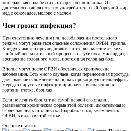
минеральная вода без газа, отвар ягод шиповника. От
длительного кашля полезно употребить теплый барсучий жир,
мед с соком алоэ, молоко с маслом.
Чем грозит инфекция?
При отсутствии лечения или несоблюдении постельного
режима могут развиться опасные осложнения ОРВИ, гриппа.
К недугу быстро присоединяются отит, воспаление легких,
гнойный воспалительный процесс в пазухе носа, миокардит,
воспаление головного мозга, постоянная головная боль.
Вполне могут после ОРВИ обостриться хронические
заболевания. Есть много случаев, когда перенесенная простуда
дает тяжелое осложнение на почки, провоцируя пиелонефрит.
Нередко вирусные инфекции приводят к воспалению в
гортани, глотке, бронхах.
Если не лечить бронхит на самой первой его стадии,
развивается хроническая форма этой болезни, дыхательная и
сердечная недостаточность. Подробно о том, зачем лечить
ОРВИ, в видео в этой статье.
Оцените статью:
(Пока нет