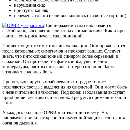
нарушения сна;
приступы кашля;
перемены голоса (если воспалились слизистые гортани).
При поражении глаз наблюдается
светобоязнь, воспаление слизистых конъюнктивы. Как и при
гриппе, есть риск начала галлюцинаций.
Пациент ощутит симптомы интоксикации. Они проявляются
после катаральных симптомов и проходят раньше. Следует
знать, что интоксикационный синдром более серьезный и
сложный. Он протекает на фоне озноба, увеличения
температуры, рвотных позывов, потери сознания. Часто
возникает головная боль.
При острых вирусных заболеваниях страдает и нос:
появляются светлые выделения из слизистой. Они могут быть
с незначительной вязкостью. Под конец заболевания экссудат
приобретает желтоватый оттенок. Требуется применять капли
в нос.
У каждого больного ОРВИ протекает по-своему. Это
напрямую зависит от крепости иммунной защиты, состояния
органов дыхания.