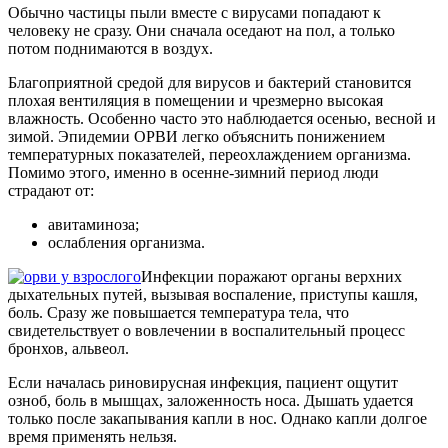
Обычно частицы пыли вместе с вирусами попадают к
человеку не сразу. Они сначала оседают на пол, а только
потом поднимаются в воздух.
Благоприятной средой для вирусов и бактерий становится
плохая вентиляция в помещении и чрезмерно высокая
влажность. Особенно часто это наблюдается осенью, весной и
зимой. Эпидемии ОРВИ легко объяснить понижением
температурных показателей, переохлаждением организма.
Помимо этого, именно в осенне-зимний период люди
страдают от:
авитаминоза;
ослабления организма.
Инфекции поражают органы верхних
дыхательных путей, вызывая воспаление, приступы кашля,
боль. Сразу же повышается температура тела, что
свидетельствует о вовлечении в воспалительный процесс
бронхов, альвеол.
Если началась риновирусная инфекция, пациент ощутит
озноб, боль в мышцах, заложенность носа. Дышать удается
только после закапывания капли в нос. Однако капли долгое
время применять нельзя.