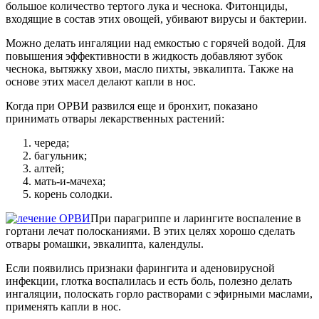
большое количество тертого лука и чеснока. Фитонциды,
входящие в состав этих овощей, убивают вирусы и бактерии.
Можно делать ингаляции над емкостью с горячей водой. Для
повышения эффективности в жидкость добавляют зубок
чеснока, вытяжку хвои, масло пихты, эвкалипта. Также на
основе этих масел делают капли в нос.
Когда при ОРВИ развился еще и бронхит, показано
принимать отвары лекарственных растений:
череда;
багульник;
алтей;
мать-и-мачеха;
корень солодки.
При парагриппе и ларингите воспаление в
гортани лечат полосканиями. В этих целях хорошо сделать
отвары ромашки, эвкалипта, календулы.
Если появились признаки фарингита и аденовирусной
инфекции, глотка воспалилась и есть боль, полезно делать
ингаляции, полоскать горло растворами с эфирными маслами,
применять капли в нос.