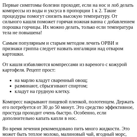
Первые симптомы болезни проходят, если на нос и лоб делать
компрессы из воды и уксуса в пропорции 1 к 2. Такие
процедуры помогут снизить высокую температуру. От
сильного кашля поможет горячая ножная ванна с добавлением
порошка горчицы. Их можно делать, только если температура
тела не повышена!
Самым популярным и старым методом лечить ОРВИ и
признаки гриппа следует назвать ингаляции над отваром
картошки.
От кашля избавляются компрессами из вареного с кожурой
картофеля. Рецепт прост:
на марлю кладут сваренный овощ;
разминают, сбрызгивают спиртом;
кладут на грудную клетку.
Компресс накрывают пищевой пленкой, полотенцем. Держать
его потребуется от 30 до 50 минут. Это средство эффективное,
простуда проходит очень быстро. Особенно, если
дополнительно капать капли в нос.
Во время лечения рекомендовано пить много жидкости. Это
может быть теплое молоко, малиновый чай, ягодный морс,