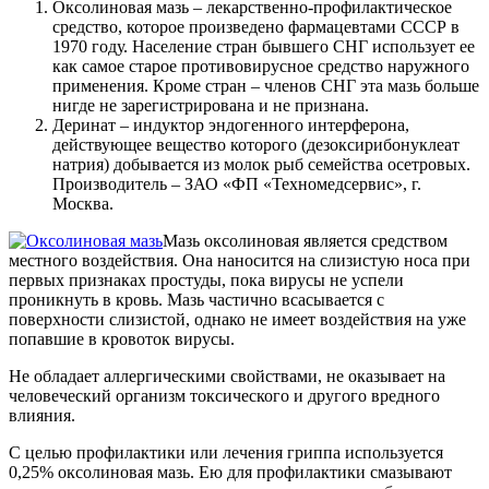
Оксолиновая мазь – лекарственно-профилактическое
средство, которое произведено фармацевтами СССР в
1970 году. Население стран бывшего СНГ использует ее
как самое старое противовирусное средство наружного
применения. Кроме стран – членов СНГ эта мазь больше
нигде не зарегистрирована и не признана.
Деринат – индуктор эндогенного интерферона,
действующее вещество которого (дезоксирибонуклеат
натрия) добывается из молок рыб семейства осетровых.
Производитель – ЗАО «ФП «Техномедсервис», г.
Москва.
Мазь оксолиновая является средством
местного воздействия. Она наносится на слизистую носа при
первых признаках простуды, пока вирусы не успели
проникнуть в кровь. Мазь частично всасывается с
поверхности слизистой, однако не имеет воздействия на уже
попавшие в кровоток вирусы.
Не обладает аллергическими свойствами, не оказывает на
человеческий организм токсического и другого вредного
влияния.
С целью профилактики или лечения гриппа используется
0,25% оксолиновая мазь. Ею для профилактики смазывают