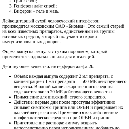
Грипферон;
Генферон лайт спрей;
Виферон – гель и мазь.
Лейкоцитарный сухой человеческий интерферон
производится московским ОАО «Биомед». Это самый старый
из всех известных препаратов, единственный из группы
назальных средств, который получают из крови
иммунизированных доноров.
Форма выпуска: ампулы с сухим порошком, который
применяется эндоназально или для ингаляций.
Действующее вещество: интерферон альфа-2b.
Объем: каждая ампула содержит 2 мл препарата, с
концентрацией 1 мл препарата — 500 МЕ действующего
вещества. В одной капле лекарственного средства
содержится около 20 МЕ действующего вещества.
Применение для инъекций: строго запрещено.
Действие: первые дни после простуды эффективно
снимает симптомы гриппа или ОРВИ и прекращает их
дальнейшее развитие. Применяется как действенное
профилактическое средство при ОРВИ и гриппе.
Приготовление раствора: ампулу вскрыть
непосредственно перед использованием, добавить до