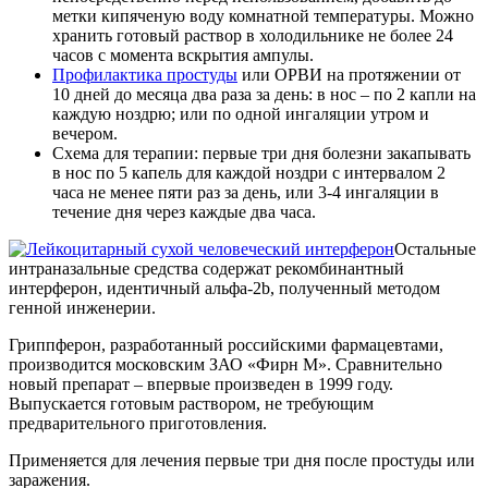
метки кипяченую воду комнатной температуры. Можно
хранить готовый раствор в холодильнике не более 24
часов с момента вскрытия ампулы.
Профилактика простуды
или ОРВИ на протяжении от
10 дней до месяца два раза за день: в нос – по 2 капли на
каждую ноздрю; или по одной ингаляции утром и
вечером.
Схема для терапии: первые три дня болезни закапывать
в нос по 5 капель для каждой ноздри с интервалом 2
часа не менее пяти раз за день, или 3-4 ингаляции в
течение дня через каждые два часа.
Остальные
интраназальные средства содержат рекомбинантный
интерферон, идентичный альфа-2b, полученный методом
генной инженерии.
Гриппферон, разработанный российскими фармацевтами,
производится московским ЗАО «Фирн М». Сравнительно
новый препарат – впервые произведен в 1999 году.
Выпускается готовым раствором, не требующим
предварительного приготовления.
Применяется для лечения первые три дня после простуды или
заражения.