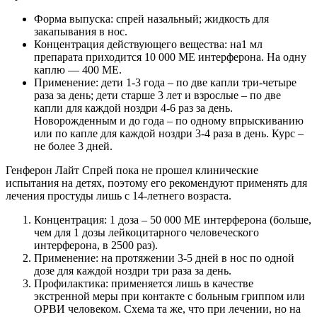
Форма выпуска: спрей назальный; жидкость для
закапывания в нос.
Концентрация действующего вещества: на1 мл
препарата приходится 10 000 МЕ интерферона. На одну
каплю — 400 МЕ.
Применение: дети 1-3 года – по две капли три-четыре
раза за день; дети старше 3 лет и взрослые – по две
капли для каждой ноздри 4-6 раз за день.
Новорожденным и до года – по одному впрыскиванию
или по капле для каждой ноздри 3-4 раза в день. Курс –
не более 3 дней.
Генферон Лайт Спрей пока не прошел клинические
испытания на детях, поэтому его рекомендуют применять для
лечения простуды лишь с 14-летнего возраста.
Концентрация: 1 доза – 50 000 МЕ интерферона (больше,
чем для 1 дозы лейкоцитарного человеческого
интерферона, в 2500 раз).
Применение: на протяжении 3-5 дней в нос по одной
дозе для каждой ноздри три раза за день.
Профилактика: применяется лишь в качестве
экстренной меры при контакте с больным гриппом или
ОРВИ человеком. Схема та же, что при лечении, но на