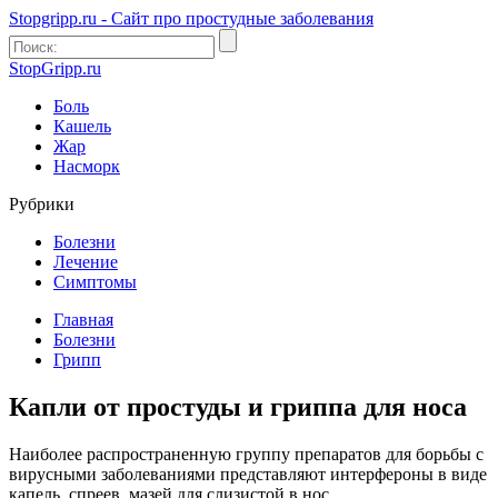
Stopgripp.ru - Cайт про простудные заболевания
StopGripp.ru
Боль
Кашель
Жар
Насморк
Рубрики
Болезни
Лечение
Симптомы
Главная
Болезни
Грипп
Капли от простуды и гриппа для носа
Наиболее распространенную группу препаратов для борьбы с
вирусными заболеваниями представляют интерфероны в виде
капель, спреев, мазей для слизистой в нос.