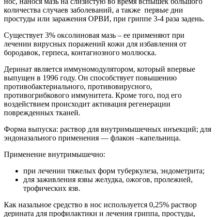
нос, нанося мазь на слизистую во время вспышек большого
количества случаев заболеваний, а также первые дни
простуды или заражения ОРВИ, при гриппе 3-4 раза задень.
Существует 3% оксолиновая мазь – ее применяют при
лечении вирусных поражений кожи для избавления от
бородавок, герпеса, контагиозного моллюска.
Деринат является иммуномодулятором, который впервые
выпущен в 1996 году. Он способствует повышению
противобактериального, противовирусного,
противогрибкового иммунитета. Кроме того, под его
воздействием происходит активация регенерации
поврежденных тканей.
Форма выпуска: раствор для внутримышечных инъекций; для
эндоназального применения — флакон –капельница.
Применение внутримышечно:
при лечении тяжелых форм туберкулеза, эндометрита;
для заживления язвы желудка, ожогов, пролежней,
трофических язв.
Как назальное средство в нос используется 0,25% раствор
дерината для профилактики и лечения гриппа, простуды,