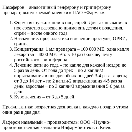
Назоферон – аналогичный генферону и гриппферону
препарат, выпускаемый киевским ПАО «Фармак».
Форма выпуска: капли в нос, спрей. Для закапывания в
нос средство разрешено применять детям с рождения,
спрей – после одного года.
Назначение: профилактика и лечение простуды, ОРВИ,
гриппа.
Концентрация: 1 мл препарата – 100 000 МЕ, одна капля
лекарства – 4000 МЕ. Это в 10 раз больше, чем у
российского гриппферона.
Лечение: дети до года – по капле для каждой ноздри до
5 раз за день. От года до трех – по 2 капли/2
впрыскивания в нос для обеих ноздрей 3-4 раза за день;
от 3 до 14 лет – по 2 капли/2 впрыскивания 4-5 раз за
день; взрослые – по 3 капли/3 впрыскивания 5-6 раз за
день.
Курс лечения – от 3 до 5 дней.
Профилактика: возрастная дозировка в каждую ноздрю утром
один раз в два дня.
Лаферон назальный – производитель: ООО «Научно-
производственная кампания Инфармбиотек», г. Киев.