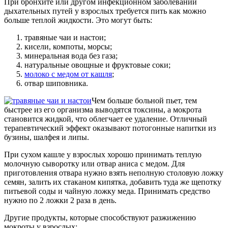
При бронхите или другом инфекционном заболевании
дыхательных путей у взрослых требуется пить как можно
больше теплой жидкости. Это могут быть:
травяные чаи и настои;
кисели, компоты, морсы;
минеральная вода без газа;
натуральные овощные и фруктовые соки;
молоко с медом от кашля
;
отвар шиповника.
Чем больше больной пьет, тем
быстрее из его организма выводятся токсины, а мокрота
становится жидкой, что облегчает ее удаление. Отличный
терапевтический эффект оказывают потогонные напитки из
бузины, шалфея и липы.
При сухом кашле у взрослых хорошо принимать теплую
молочную сыворотку или отвар аниса с медом. Для
приготовления отвара нужно взять неполную столовую ложку
семян, залить их стаканом кипятка, добавить туда же щепотку
питьевой соды и чайную ложку меда. Принимать средство
нужно по 2 ложки 2 раза в день.
Другие продукты, которые способствуют разжижению
мокроты у взрослых: