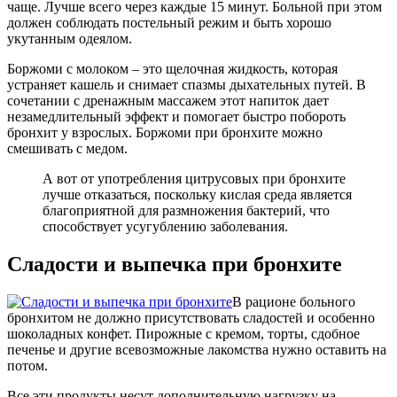
чаще. Лучше всего через каждые 15 минут. Больной при этом
должен соблюдать постельный режим и быть хорошо
укутанным одеялом.
Боржоми с молоком – это щелочная жидкость, которая
устраняет кашель и снимает спазмы дыхательных путей. В
сочетании с дренажным массажем этот напиток дает
незамедлительный эффект и помогает быстро побороть
бронхит у взрослых. Боржоми при бронхите можно
смешивать с медом.
А вот от употребления цитрусовых при бронхите
лучше отказаться, поскольку кислая среда является
благоприятной для размножения бактерий, что
способствует усугублению заболевания.
Сладости и выпечка при бронхите
В рационе больного
бронхитом не должно присутствовать сладостей и особенно
шоколадных конфет. Пирожные с кремом, торты, сдобное
печенье и другие всевозможные лакомства нужно оставить на
потом.
Все эти продукты несут дополнительную нагрузку на