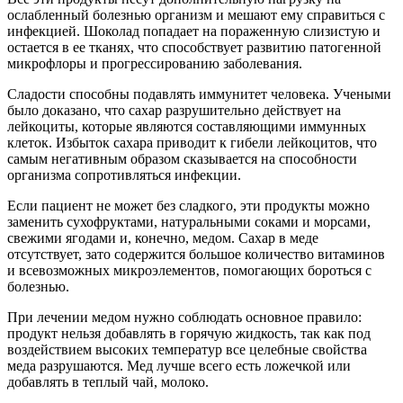
ослабленный болезнью организм и мешают ему справиться с
инфекцией. Шоколад попадает на пораженную слизистую и
остается в ее тканях, что способствует развитию патогенной
микрофлоры и прогрессированию заболевания.
Сладости способны подавлять иммунитет человека. Учеными
было доказано, что сахар разрушительно действует на
лейкоциты, которые являются составляющими иммунных
клеток. Избыток сахара приводит к гибели лейкоцитов, что
самым негативным образом сказывается на способности
организма сопротивляться инфекции.
Если пациент не может без сладкого, эти продукты можно
заменить сухофруктами, натуральными соками и морсами,
свежими ягодами и, конечно, медом. Сахар в меде
отсутствует, зато содержится большое количество витаминов
и всевозможных микроэлементов, помогающих бороться с
болезнью.
При лечении медом нужно соблюдать основное правило:
продукт нельзя добавлять в горячую жидкость, так как под
воздействием высоких температур все целебные свойства
меда разрушаются. Мед лучше всего есть ложечкой или
добавлять в теплый чай, молоко.