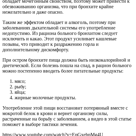
обладает мочегонным свойством, поэтому может привести к
обезвоживанию организма, что при бронхите крайне
нежелательно и даже опасно.
Таким же эффектом обладает и алкоголь, поэтому при
заболеваниях дыхательной системы его употребление
недопустимо. Из рациона больного бронхитом следует
исключить и какао. Этот продукт усиливает кашлевые
позывы, что приводит к раздражению горла и
дополнительному дискомфорту.
При остром бронхите пища должна быть низкокалорийной и
диетической. Если болезнь пошла на спад, в рацион больного
можно постепенно вводить более питательные продукты:
мясо;
рыбу;
яйца;
жирные молочные продукты.
Употребление этой пищи восстановит потерянный вместе с
мокротой белок в крови и вернет организму силы,
растраченные на борьбу с заболеванием, а видео в этой статье
поможет в выборе тактики лечения.
https://www.youtube.com/watch?v=EpGxehpMg4U