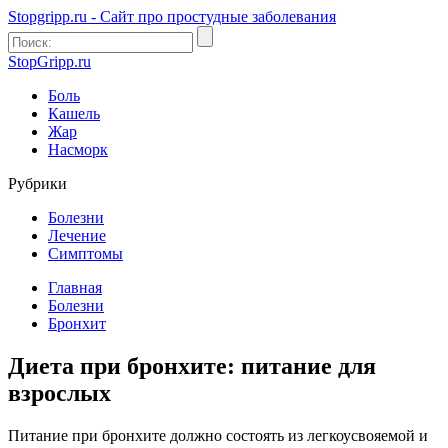
Stopgripp.ru - Cайт про простудные заболевания
StopGripp.ru
Боль
Кашель
Жар
Насморк
Рубрики
Болезни
Лечение
Симптомы
Главная
Болезни
Бронхит
Диета при бронхите: питание для
взрослых
Питание при бронхите должно состоять из легкоусвояемой и