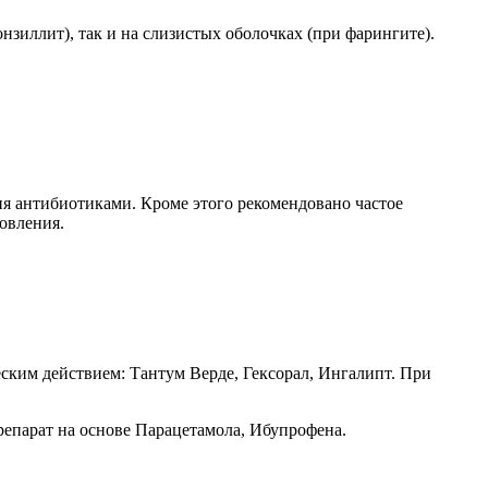
нзиллит), так и на слизистых оболочках (при фарингите).
ия антибиотиками. Кроме этого рекомендовано частое
овления.
еским действием: Тантум Верде, Гексорал, Ингалипт. При
репарат на основе Парацетамола, Ибупрофена.