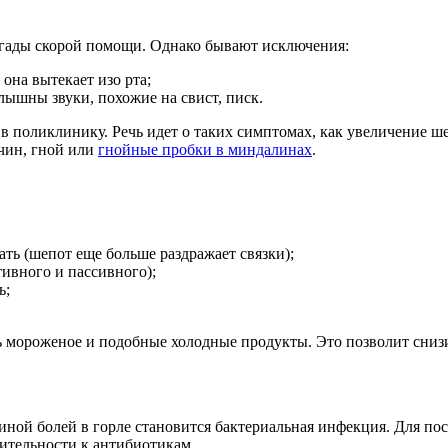
ригады скорой помощи. Однако бывают исключения:
 она вытекает изо рта;
слышны звуки, похожие на свист, писк.
 в поликлинику. Речь идет о таких симптомах, как увеличение 
ичин, гной или
гнойные пробки в миндалинах
.
ть (шепот еще больше раздражает связки);
тивного и пассивного);
ь;
ь мороженое и подобные холодные продукты. Это позволит снизи
ной болей в горле становится бактериальная инфекция. Для пост
вительности к антибиотикам.