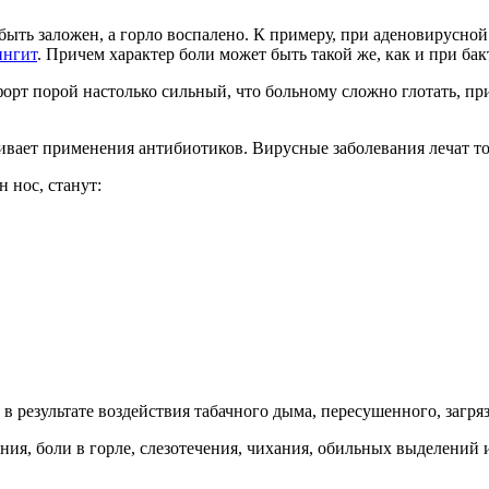
ыть заложен, а горло воспалено. К примеру, при аденовирусн
ингит
. Причем характер боли может быть такой же, как и при б
орт порой настолько сильный, что больному сложно глотать, пр
ивает применения антибиотиков. Вирусные заболевания лечат т
 нос, станут:
в результате воздействия табачного дыма, пересушенного, загря
ния, боли в горле, слезотечения, чихания, обильных выделений и