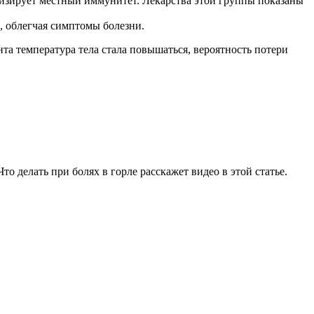
изирует местный иммунитет. Лекарства этой группы показаны
 облегчая симптомы болезни.
нта температура тела стала повышаться, вероятность потери
 делать при болях в горле расскажет видео в этой статье.