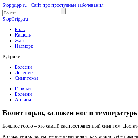
Stopgripp.ru - Cайт про простудные заболевания
StopGripp.ru
Боль
Кашель
Жар
Насморк
Рубрики
Болезни
Лечение
Симптомы
Главная
Болезни
Ангина
Болит горло, заложен нос и температуры
Больное горло – это самый распространенный симптом. Достат
К сожалению, далеко не все люди знают, как можно себе помоч