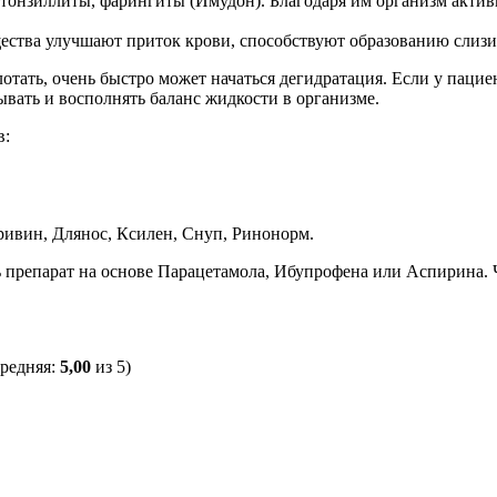
тонзиллиты, фарингиты (Имудон). Благодаря им организм актив
ства улучшают приток крови, способствуют образованию слизи,
лотать, очень быстро может начаться дегидратация. Если у пацие
ывать и восполнять баланс жидкости в организме.
в:
ривин, Длянос, Ксилен, Снуп, Ринонорм.
препарат на основе Парацетамола, Ибупрофена или Аспирина. Что
средняя:
5,00
из 5)