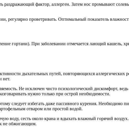
ь раздражающий фактор, аллерген. Затем нос промывают солевы
ии, регулярно проветривать. Оптимальный показатель влажности
ление гортани). При заболевании отмечается лающий кашель, хри
активности дыхательных путей, повторяющихся аллергических р
 нет.
яемость. Не исключен чисто психологический дискомфорт, ведь 
 разговаривать нужно только при острой необходимости.
этому следует избегать даже пассивного курения. Необходимо п
артофельным отваром или простой водой.
ячую воду, сесть около крана и вдыхать влажный горячий воздух
ак не обжигающим.