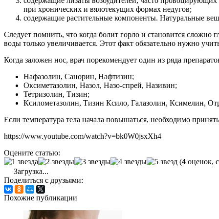
содержащие лизаты возбудителей, часто провоцирующих 
при хронических и вялотекущих формах недугов;
содержащие растительные компоненты. Натуральные веще
Следует помнить, что когда болит горло и становится сложно г
воды только увеличивается. Этот факт обязательно нужно учит
Когда заложен нос, врач порекомендует один из ряда препарато
Нафазолин, Санорин, Нафтизин;
Оксиметазолин, Назол, Назо-спрей, Називин;
Тетризолин, Тизин;
Ксилометазолин, Тизин Ксило, Галазолин, Ксимелин, От
Если температура тела начала повышаться, необходимо принять 
https://www.youtube.com/watch?v=bk0W0jsxXh4
Оцените статью:
(
4
оценок, 
Загрузка...
Поделиться с друзьями:
Похожие публикации