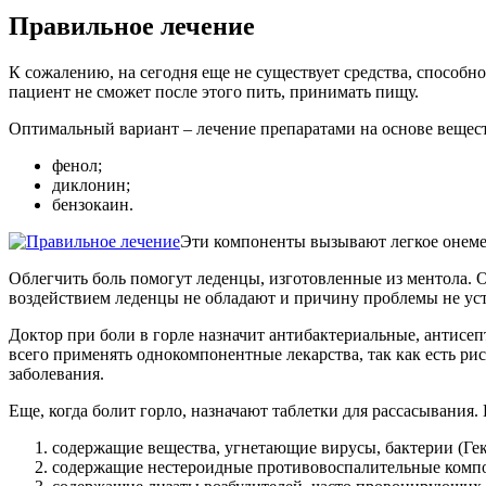
Правильное лечение
К сожалению, на сегодня еще не существует средства, способн
пациент не сможет после этого пить, принимать пищу.
Оптимальный вариант – лечение препаратами на основе вещест
фенол;
диклонин;
бензокаин.
Эти компоненты вызывают легкое онемен
Облегчить боль помогут леденцы, изготовленные из ментола. О
воздействием леденцы не обладают и причину проблемы не уст
Доктор при боли в горле назначит антибактериальные, антис
всего применять однокомпонентные лекарства, так как есть р
заболевания.
Еще, когда болит горло, назначают таблетки для рассасывания.
содержащие вещества, угнетающие вирусы, бактерии (Гек
содержащие нестероидные противовоспалительные компо