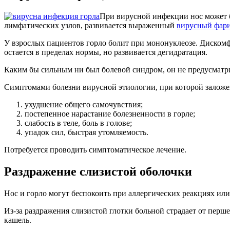
При вирусной инфекции нос может б
лимфатических узлов, развивается выраженный
вирусный фар
У взрослых пациентов горло болит при мононуклеозе. Дискомф
остается в пределах нормы, но развивается дегидратация.
Каким бы сильным ни был болевой синдром, он не предусматр
Симптомами болезни вирусной этиологии, при которой заложен
ухудшение общего самочувствия;
постепенное нарастание болезненности в горле;
слабость в теле, боль в голове;
упадок сил, быстрая утомляемость.
Потребуется проводить симптоматическое лечение.
Раздражение слизистой оболочки
Нос и горло могут беспокоить при аллергических реакциях или 
Из-за раздражения слизистой глотки больной страдает от перше
кашель.