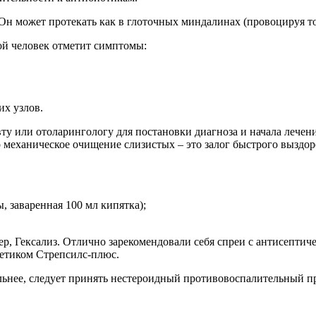
 Он может протекать как в глоточных миндалинах (провоцируя то
ой человек отметит симптомы:
х узлов.
вту или отоларингологу для постановки диагноза и начала лечен
 механическое очищение слизистых – это залог быстрого выздор
 заваренная 100 мл кипятка);
р, Гексализ. Отлично зарекомендовали себя спреи с антисептич
етиком Стрепсилс-плюс.
ильнее, следует принять нестероидный противовоспалительный п