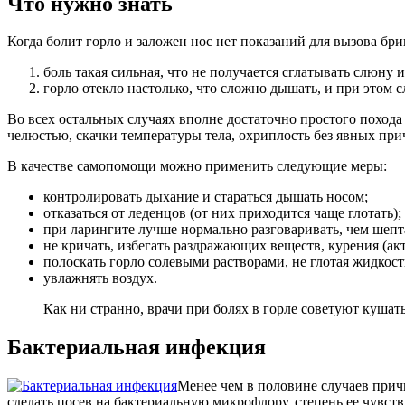
Что нужно знать
Когда болит горло и заложен нос нет показаний для вызова б
боль такая сильная, что не получается сглатывать слюну и
горло отекло настолько, что сложно дышать, и при этом 
Во всех остальных случаях вполне достаточно простого похода
челюстью, скачки температуры тела, охриплость без явных пр
В качестве самопомощи можно применить следующие меры:
контролировать дыхание и стараться дышать носом;
отказаться от леденцов (от них приходится чаще глотать);
при ларингите лучше нормально разговаривать, чем шепта
не кричать, избегать раздражающих веществ, курения (ак
полоскать горло солевыми растворами, не глотая жидкост
увлажнять воздух.
Как ни странно, врачи при болях в горле советуют кушат
Бактериальная инфекция
Менее чем в половине случаев причи
сделать посев на бактериальную микрофлору, степень ее чувст