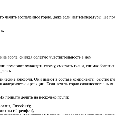
ого лечить воспаленное горло, даже если нет температуры. Не по
в:
ие горла, снижая болевую чувствительность в нем.
ни помогают охлаждать глотку, смягчать ткани, снимая болезне
ранят.
ептические аэрозоли. Они имеют в составе компоненты, быстро
иск аллергической реакции. Если лечить горло сложносоставным
 Их принято делить на несколько групп:
сализ, Лизобакт);
ненты (Стрепфен);