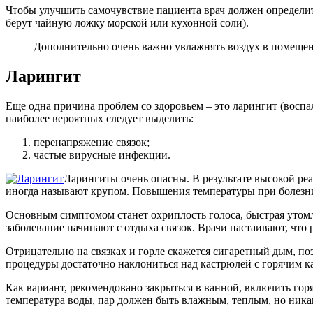
Чтобы улучшить самочувствие пациента врач должен определит
берут чайную ложку морской или кухонной соли).
Дополнительно очень важно увлажнять воздух в помещен
Ларингит
Еще одна причина проблем со здоровьем – это ларингит (воспа
наиболее вероятных следует выделить:
перенапряжение связок;
частые вирусные инфекции.
Ларингиты очень опасны. В результате высокой ре
иногда называют крупом. Повышения температуры при болезни
Основным симптомом станет охриплость голоса, быстрая утомл
заболевание начинают с отдыха связок. Врачи настаивают, что
Отрицательно на связках и горле скажется сигаретный дым, по
процедуры достаточно наклониться над кастрюлей с горячим к
Как вариант, рекомендовано закрыться в ванной, включить гор
температура воды, пар должен быть влажным, теплым, но ник